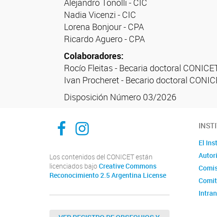
Alejandro Tonolli - CIC
Nadia Vicenzi - CIC
Lorena Bonjour - CPA
Ricardo Aguero - CPA
Colaboradores:
Rocío Fleitas - Becaria doctoral CONICE
Ivan Procheret - Becario doctoral CONI
Disposición Número 03/2026
Facebook
Instagram
INST
El Ins
Autor
Los contenidos del CONICET están
licenciados bajo
Creative Commons
Comis
Reconocimiento 2.5 Argentina License
Comit
Intran