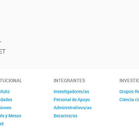
T
CET
ITUCIONAL
INTEGRANTES
INVESTI
tituto
Investigadores/as
Grupos-R
idades
Personal de Apoyo
Ciencia c
iones
Administrativos/as
és y Mesas
Becarios/as
et