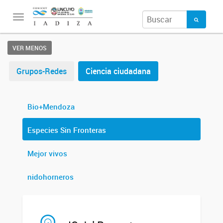
Toggle
navigation
VER MENOS
Grupos-Redes
Ciencia ciudadana
Bio+Mendoza
Especies Sin Fronteras
Mejor vivos
nidohorneros